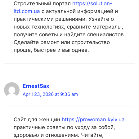
Строительный портал
https://solution-
ltd.com.ua
с актуальной информацией и
практическими решениями. Узнайте о
новых технологиях, сравните материалы,
получите советы и найдите специалистов.
Сделайте ремонт или строительство
проще, быстрее и выгоднее.
ErnestSax
April 23, 2026 at 9:36 am
Сайт для женщин
https://prowoman.kyiv.ua
практичные советы по уходу за собой,
здоровью и отношениям. Читайте,