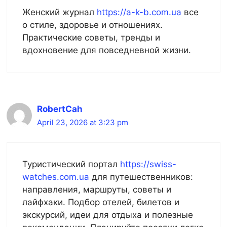
Женский журнал
https://a-k-b.com.ua
все
о стиле, здоровье и отношениях.
Практические советы, тренды и
вдохновение для повседневной жизни.
RobertCah
April 23, 2026 at 3:23 pm
Туристический портал
https://swiss-
watches.com.ua
для путешественников:
направления, маршруты, советы и
лайфхаки. Подбор отелей, билетов и
экскурсий, идеи для отдыха и полезные