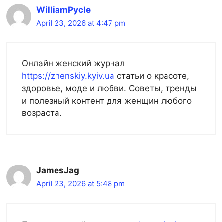
WilliamPycle
April 23, 2026 at 4:47 pm
Онлайн женский журнал
https://zhenskiy.kyiv.ua
статьи о красоте,
здоровье, моде и любви. Советы, тренды
и полезный контент для женщин любого
возраста.
JamesJag
April 23, 2026 at 5:48 pm