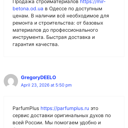
Продажа стройматериалов
https://mir-
betona.od.ua
в Одессе по доступным
ценам. В наличии всё необходимое для
ремонта и строительства: от базовых
материалов до профессионального
инструмента. Быстрая доставка и
гарантия качества.
GregoryDEELO
April 23, 2026 at 5:50 pm
ParfumPlus
https://parfumplus.ru
это
сервис доставки оригинальных духов по
всей России. Мы помогаем удобно и