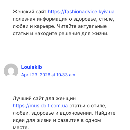
Женский сайт
https://fashionadvice.kyiv.ua
полезная информация о здоровье, стиле,
любви и карьере. Читайте актуальные
статьи и находите решения для жизни.
Louiskib
April 23, 2026 at 10:33 am
Лучший сайт для женщин
https://musicbit.com.ua
статьи о стиле,
любви, здоровье и вдохновении. Найдите
идеи для жизни и развития в одном
месте.