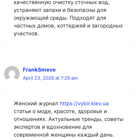
качественную очистку сточных вод,
устраняют запахи и безопасны для
окружающей среды. Подходят для
частных домов, коттеджей и загородных
участков.
FrankSmeve
April 23, 2026 at 7:29 am
Женский журнал
https://vybir.kiev.ua
статьи о моде, красоте, здоровье и
отношениях. Актуальные тренды, советы
экспертов и вдохновение для
современной женщины каждый день.