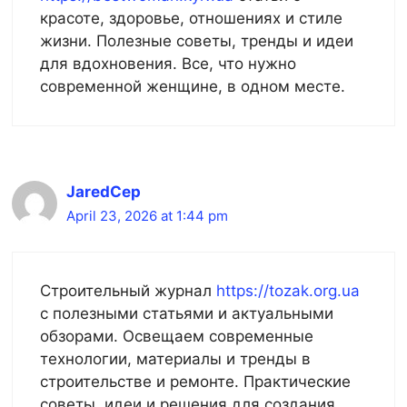
красоте, здоровье, отношениях и стиле
жизни. Полезные советы, тренды и идеи
для вдохновения. Все, что нужно
современной женщине, в одном месте.
JaredCep
April 23, 2026 at 1:44 pm
Строительный журнал
https://tozak.org.ua
с полезными статьями и актуальными
обзорами. Освещаем современные
технологии, материалы и тренды в
строительстве и ремонте. Практические
советы, идеи и решения для создания