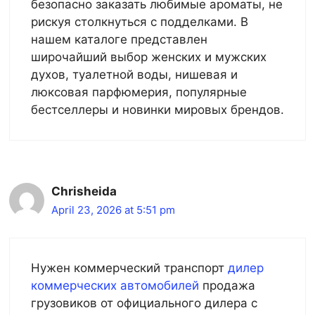
безопасно заказать любимые ароматы, не
рискуя столкнуться с подделками. В
нашем каталоге представлен
широчайший выбор женских и мужских
духов, туалетной воды, нишевая и
люксовая парфюмерия, популярные
бестселлеры и новинки мировых брендов.
Chrisheida
April 23, 2026 at 5:51 pm
Нужен коммерческий транспорт
дилер
коммерческих автомобилей
продажа
грузовиков от официального дилера с