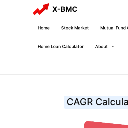
Skip
X-BMC
to
content
Home
Stock Market
Mutual Fund 
Home Loan Calculator
About
CAGR Calcula