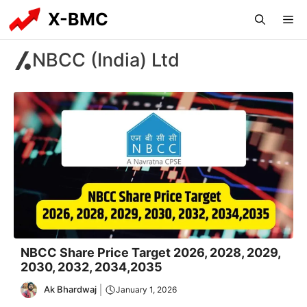
Skip
X-BMC
Me
to
content
NBCC (India) Ltd
NBCC Share Price Target 2026, 2028, 2029,
2030, 2032, 2034,2035
Ak Bhardwaj
January 1, 2026