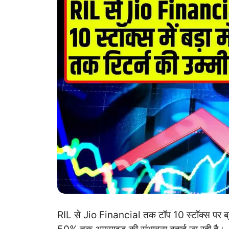
RIL से Jio Financial तक टॉप 10 स्टॉक्स पर ब्रोक