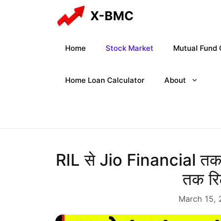
Skip
X-BMC
to
content
Home
Stock Market
Mutual Fund 
Home Loan Calculator
About
RIL से Jio Financial तक इ
तक रिट
March 15, 